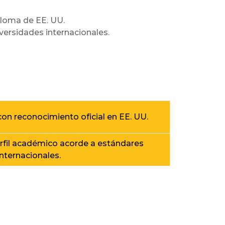
iploma de EE. UU.
iversidades internacionales.
on reconocimiento oficial en EE. UU.
rfil académico acorde a estándares
internacionales.