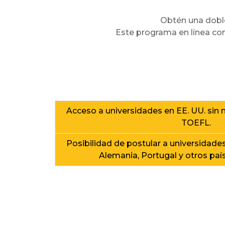
Obtén una doble 
Este programa en línea comp
Beneficios
Acceso a universidades en EE. UU. sin 
TOEFL.
Posibilidad de postular a universidade
Alemania, Portugal y otros paí